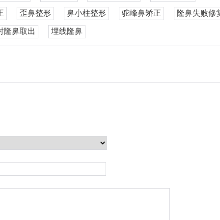
正
歪鼻整形
鼻小柱整形
驼峰鼻矫正
隆鼻失败修
射隆鼻取出
埋线隆鼻