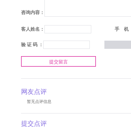
咨询内容：
客人姓名：
手 机
验 证 码 ：
提交留言
网友点评
暂无点评信息
提交点评