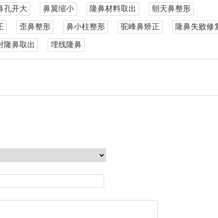
鼻孔开大
鼻翼缩小
隆鼻材料取出
朝天鼻整形
正
歪鼻整形
鼻小柱整形
驼峰鼻矫正
隆鼻失败修
射隆鼻取出
埋线隆鼻