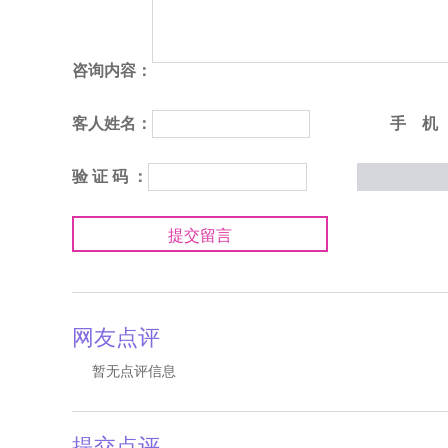
咨询内容：
客人姓名：
手 机
验 证 码 ：
提交留言
网友点评
暂无点评信息
提交点评