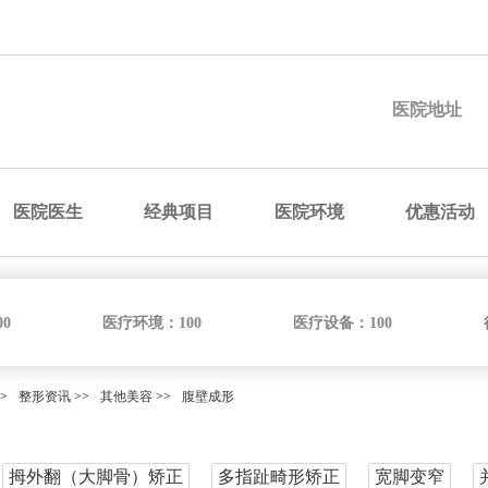
预约医院
预约医生
预约手术
咨询价格
医院地址
医院医生
经典项目
医院环境
优惠活动
00
医疗环境：
100
医疗设备：
100
>
整形资讯
>>
其他美容
>>
腹壁成形
拇外翻（大脚骨）矫正
多指趾畸形矫正
宽脚变窄