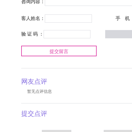
咨询内容：
客人姓名：
手 机
验 证 码 ：
提交留言
网友点评
暂无点评信息
提交点评