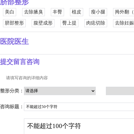
脐部整形
美白
去除腋臭
丰臀
植皮
瘦小腿
拇外翻（
脐部整形
腹壁成形
臀上提
肉痣切除
去除妊娠
医院医生
提交留言咨询
请填写咨询的详细内容
整形分类：
咨询标题：