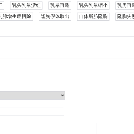
正
乳头乳晕漂红
乳晕再造
乳头乳晕缩小
乳房再
乳腺增生症切除
隆胸假体取出
自体脂肪隆胸
隆胸失