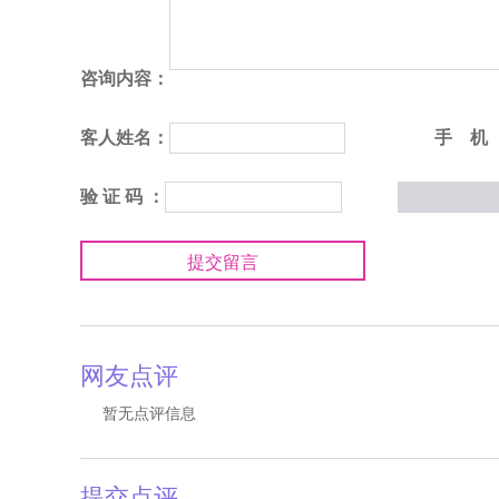
咨询内容：
客人姓名：
手 机
验 证 码 ：
提交留言
网友点评
暂无点评信息
提交点评