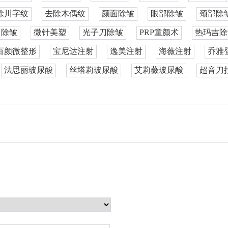
除川字纹
去除木偶纹
颜面除皱
眼部除皱
颈部除
白除皱
微针美塑
光子刀除皱
PRP童颜术
热玛吉除
百颜微整形
宝尼达注射
逸美注射
海薇注射
乔雅
法思丽玻尿酸
丝塔莉玻尿酸
艾莉薇玻尿酸
超音刀