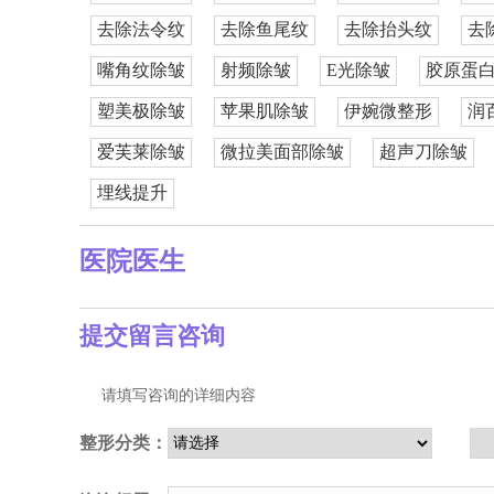
去除法令纹
去除鱼尾纹
去除抬头纹
去
嘴角纹除皱
射频除皱
E光除皱
胶原蛋
塑美极除皱
苹果肌除皱
伊婉微整形
润
爱芙莱除皱
微拉美面部除皱
超声刀除皱
埋线提升
医院医生
提交留言咨询
请填写咨询的详细内容
整形分类：