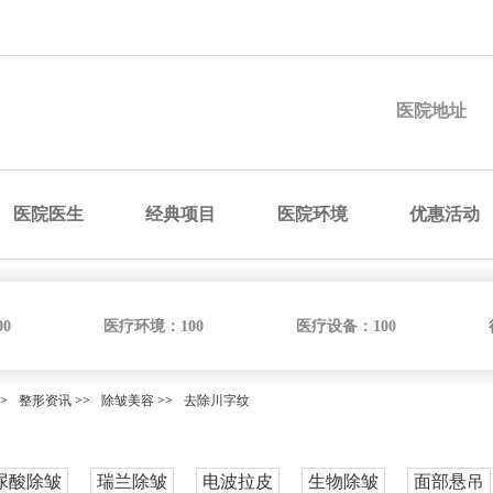
预约医院
预约医生
预约手术
咨询价格
医院地址
医院医生
经典项目
医院环境
优惠活动
00
医疗环境：
100
医疗设备：
100
>
整形资讯
>>
除皱美容
>>
去除川字纹
尿酸除皱
瑞兰除皱
电波拉皮
生物除皱
面部悬吊